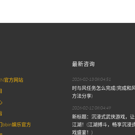
最新咨询
2026-02-13 08:04:51
IN官方网站
时与风任务怎么完成(完成和
目
方法分享)
心
2026-02-12 08:04:49
旨
新标题：沉浸式武侠游戏，让
bbin娱乐官方
江湖！(江湖搏斗，畅享沉浸
戏盛宴！)