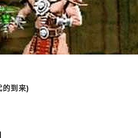
)
代的到来)
N