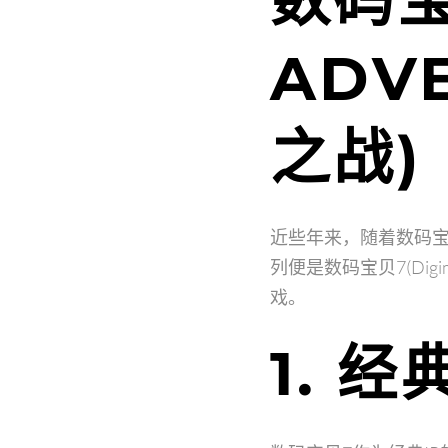
ADV
之战)
近些年来，随着数码
列便是数码宝贝7(Dig
戏。
1. 