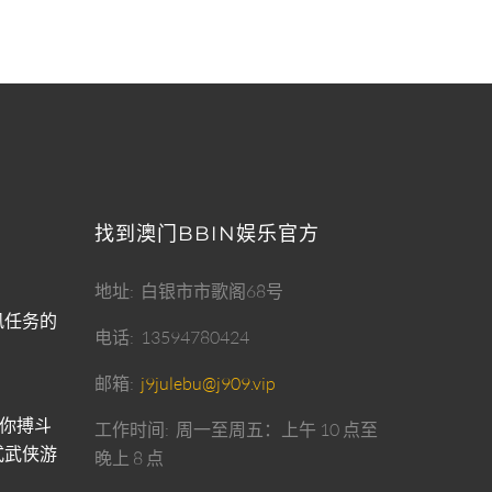
找到澳门BBIN娱乐官方
地址
白银市市歌阁68号
风任务的
电话
13594780424
邮箱
j9julebu@j909.vip
你搏斗
工作时间
周一至周五：上午 10 点至
式武侠游
晚上 8 点