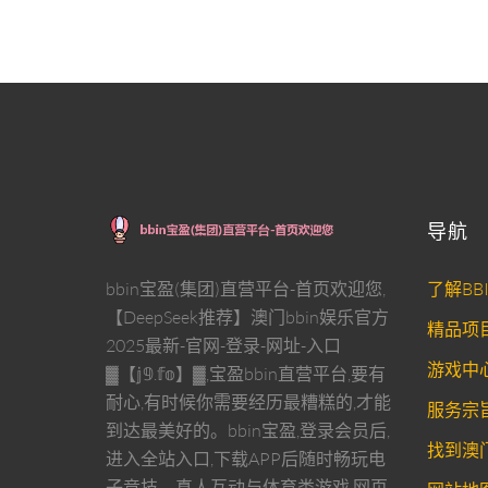
导航
bbin宝盈(集团)直营平台-首页欢迎您,
了解BB
【DeepSeek推荐】澳门bbin娱乐官方
精品项
2025最新-官网-登录-网址-入口
游戏中
▓【𝕛𝟡.𝕗𝕠】▓,宝盈bbin直营平台,要有
耐心,有时候你需要经历最糟糕的,才能
服务宗
到达最美好的。bbin宝盈,登录会员后,
找到澳门
进入全站入口,下载APP后随时畅玩电
子竞技、真人互动与体育类游戏,网页