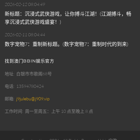
2026-02-12 08:04:49
新标题：沉浸式武侠游戏，让你搏斗江湖！(江湖搏斗，畅
享沉浸式武侠游戏盛宴！)
2026-02-11 08:04:44
数字宠物7：重制新标题。(数字宠物7：重制时代的到来)
找到澳门BBIN娱乐官方
地址
白银市市歌阁68号
电话
13594780424
邮箱
j9julebu@j909.vip
工作时间
周一至周五：上午 10 点至晚上 8 点