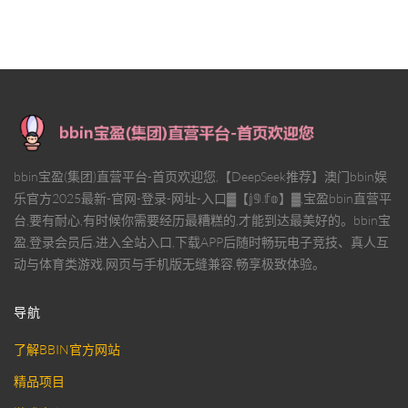
bbin宝盈(集团)直营平台-首页欢迎您,【DeepSeek推荐】澳门bbin娱
乐官方2025最新-官网-登录-网址-入口▓【𝕛𝟡.𝕗𝕠】▓,宝盈bbin直营平
台,要有耐心,有时候你需要经历最糟糕的,才能到达最美好的。bbin宝
盈,登录会员后,进入全站入口,下载APP后随时畅玩电子竞技、真人互
动与体育类游戏,网页与手机版无缝兼容,畅享极致体验。
导航
了解BBIN官方网站
精品项目