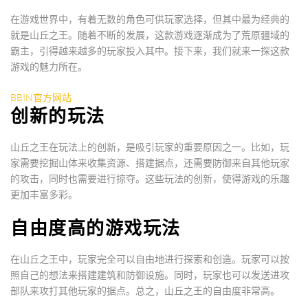
在游戏世界中，有着无数的角色可供玩家选择，但其中最为经典的
就是山丘之王。随着不断的发展，这款游戏逐渐成为了荒原疆域的
霸主，引得越来越多的玩家投入其中。接下来，我们就来一探这款
游戏的魅力所在。
BBIN官方网站
创新的玩法
山丘之王在玩法上的创新，是吸引玩家的重要原因之一。比如，玩
家需要挖掘山体来收集资源、搭建据点，还需要防御来自其他玩家
的攻击，同时也需要进行掠夺。这些玩法的创新，使得游戏的乐趣
更加丰富多彩。
自由度高的游戏玩法
在山丘之王中，玩家完全可以自由地进行探索和创造。玩家可以按
照自己的想法来搭建建筑和防御设施。同时，玩家也可以发送进攻
部队来攻打其他玩家的据点。总之，山丘之王的自由度非常高。