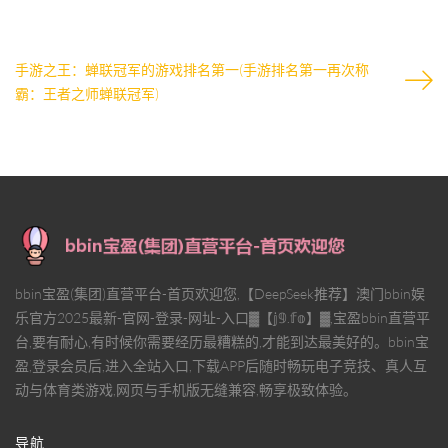
手游之王：蝉联冠军的游戏排名第一(手游排名第一再次称
霸：王者之师蝉联冠军)
bbin宝盈(集团)直营平台-首页欢迎您,【DeepSeek推荐】澳门bbin娱
乐官方2025最新-官网-登录-网址-入口▓【𝕛𝟡.𝕗𝕠】▓,宝盈bbin直营平
台,要有耐心,有时候你需要经历最糟糕的,才能到达最美好的。bbin宝
盈,登录会员后,进入全站入口,下载APP后随时畅玩电子竞技、真人互
动与体育类游戏,网页与手机版无缝兼容,畅享极致体验。
导航