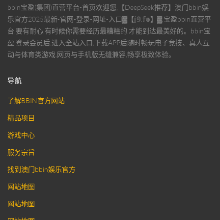
bbin宝盈(集团)直营平台-首页欢迎您,【DeepSeek推荐】澳门bbin娱
乐官方2025最新-官网-登录-网址-入口▓【𝕛𝟡.𝕗𝕠】▓,宝盈bbin直营平
台,要有耐心,有时候你需要经历最糟糕的,才能到达最美好的。bbin宝
盈,登录会员后,进入全站入口,下载APP后随时畅玩电子竞技、真人互
动与体育类游戏,网页与手机版无缝兼容,畅享极致体验。
导航
了解BBIN官方网站
精品项目
游戏中心
服务宗旨
找到澳门bbin娱乐官方
网站地图
网站地图